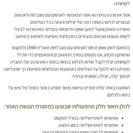
לקוחותינו.
אתר אינטרנט נגיש הוא אתר המאפשר לאנשים עם מוגבלות ולאנשים
מבוגרים לגלוש באותה רמה של יעילות והנאה ככל הגולשים.
משרדנו מאמין ופועל למען שוויון הזדמנויות במרחב האינטרנטי לבעלי
לקויות מגוונות ואנשים הנעזרים בטכנולוגיה מסייעת לשימוש במחשב.
בהתאם לחוק שוויון זכויות לאנשים עם מוגבלויות תשנ"ח-1998 ולתקנות
שהותקנו מכוחו, אנו נוקטים במירב המשאבים והמאמצים כדי שכלל
לקוחותינו יוכלו לקבל שירות ולגלוש בנוחות באתר האינטרנט של החברה.
מטרתנו היא להקל על הגולשים באמצעות טכנולוגיות מסייעות כך שהגלישה
תהפוך קלה, יעילה, שוויונית וברורה.
הטמענו באתר שלנו תפריט נגישות (אשר מופיע באתר כסמל של איש על
כיסא גלגלים).
להלן תיאור חלק מהפעולות שבוצעו במסגרת הנגשת האתר:
אפשרות לשינוי ושליטה בגודל הטקסט
אפשרות לשינוי ושליטה בסוג הפונט.
אפשרות לבחירה ושינוי תצוגה וניגודיות צבעים.