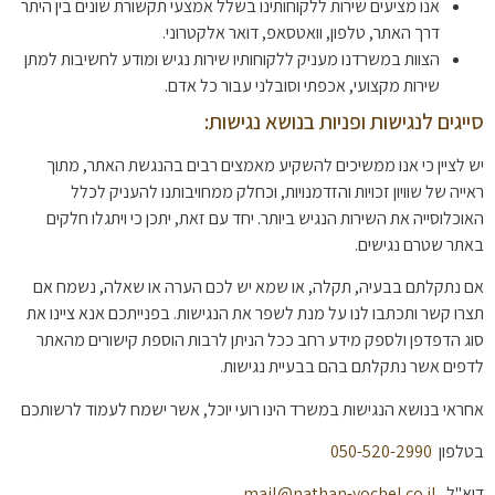
אנו מציעים שירות ללקוחותינו בשלל אמצעי תקשורת שונים בין היתר
דרך האתר, טלפון, וואטסאפ, דואר אלקטרוני.
הצוות במשרדנו מעניק ללקוחותיו שירות נגיש ומודע לחשיבות למתן
שירות מקצועי, אכפתי וסובלני עבור כל אדם.
סייגים לנגישות ופניות בנושא נגישות:
יש לציין כי אנו ממשיכים להשקיע מאמצים רבים בהנגשת האתר, מתוך
ראייה של שוויון זכויות והזדמנויות, וכחלק ממחויבותנו להעניק לכלל
האוכלוסייה את השירות הנגיש ביותר. יחד עם זאת, יתכן כי ויתגלו חלקים
באתר שטרם נגישים.
אם נתקלתם בבעיה, תקלה, או שמא יש לכם הערה או שאלה, נשמח אם
תצרו קשר ותכתבו לנו על מנת לשפר את הנגישות. בפנייתכם אנא ציינו את
סוג הדפדפן ולספק מידע רחב ככל הניתן לרבות הוספת קישורים מהאתר
לדפים אשר נתקלתם בהם בבעיית נגישות.
אחראי בנושא הנגישות במשרד הינו רועי יוכל, אשר ישמח לעמוד לרשותכם
בטלפון
050-520-2990
דוא"ל
mail@nathan-yochel.co.il