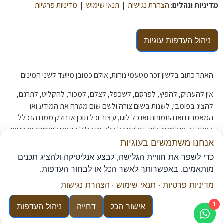
מדיניות ונהלים
:
הצהרת נגישות
|
תנאי שימוש
|
מדיניות פרטיות
ניהול העדפות עוגיות
האתר כתוב בלשון זכר מטעמי נוחות, אולם כמובן מיועד לשני המינים
אין להעתיק, להפיץ, לפרסם, לשכפל, לצלם, למכור, להקליט, לתרגם,
להציג בפומבי, לשנות בשום צורה ולשם שום מטרה את המידע ואו
המאמרים ואו התמונות ואו כל לוגו, עיצוב וכל תוכן או חלק ממנו הנכלל
באתר זה או למסור לצד שלישי כל חלק מן הנ"ל בין אם לשימוש פרטי ואו
לשימוש מסחרי ללא אישור מפורש מראש ובכתב של סוכנות ה
ביטוח
אנחנו משתמשים בעוגיות
"נתן יוכל –
ביטוח
פנסיה ופיננסים"
כדי לשפר את חוויית הגלישה, לבצע אנליטיקה ולהציג תכנים
מותאמים. באפשרותך לאשר הכל או לבחור העדפות.
מדיניות פרטיות
·
תנאי שימוש
·
הצהרת נגישות
© נתן יוכל - ביטוח | פנסיה | פיננסים כל הזכויות שמורות.
1
אישור הכל
דחייה
ניהול העדפות