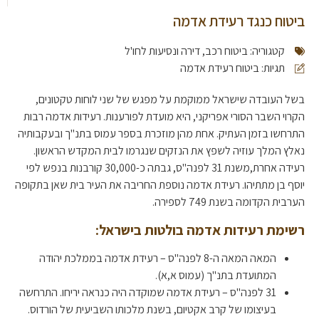
ביטוח כנגד רעידת אדמה
קטגוריה:
ביטוח רכב, דירה ונסיעות לחו'ל
תגיות:
ביטוח רעידת אדמה
בשל העובדה שישראל ממוקמת על מפגש של שני לוחות טקטונים,
הקרוי השבר הסורי אפריקני, היא מועדת לפורענות. רעידות אדמה רבות
התרחשו בזמן העתיק. אחת מהן מוזכרת בספר עמוס בתנ"ך ובעקבותיה
נאלץ המלך עוזיה לשפץ את הנזקים שנגרמו לבית המקדש הראשון.
רעידה אחרת,משנת 31 לפנה"ס, גבתה כ-30,000 קורבנות בנפש לפי
יוסף בן מתתיהו. רעידת אדמה נוספת החריבה את העיר בית שאן בתקופה
הערבית הקדומה בשנת 749 לספירה.
רשימת רעידות אדמה בולטות בישראל:
המאה המאה ה-8 לפנה"ס – רעידת אדמה בממלכת יהודה
המתועדת בתנ"ך (עמוס א,א).
31 לפנה"ס – רעידת אדמה שמוקדה היה כנראה יריחו. התרחשה
בעיצומו של קרב אקטיום, בשנת מלכותו השביעית של הורדוס.