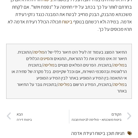
בחרתם לוותר על כך בכתב על ידי חתימה על "נספח ויתור". אם לקחת
משכנתא מהבנק, הבנק מחייב לבטח את המבנה כנגד נזקי רעידת
אדמה. במידה ולא רכשתם בנוסף
ביטוח
תכולה הכולל רעידת אדמה לא
תהיו מכוסים על כך.
התיאור המוצג בעמוד זה לעיל הינו תיאור כללי של ה
פוליסה
/התוכנית.
תיאור זה אינו מפרט את כל ההוראות, התנאים וה
סייגים
הכלולים
ב
פוליסה
/בתוכנית. הפרטים המלאים מצויים ב
פוליסה
/בתוכנית
הרלוונטית ובהסכמי השירות, אם וככל שקיימים. בכל מקרה של סתירה או
אי התאמה בין המידע המופיע באתר לבין המידע המופיע
ב
פוליסה
/בתוכנית, המידע הרשום ב
פוליסה
/בתוכנית גובר על התיאור
באתר
הקודם
הבא
ביטוח משכנתא – פוליסה לביטוח מבנה
ביטוח דירה
תגיות תוכן:
ביטוח רעידת אדמה