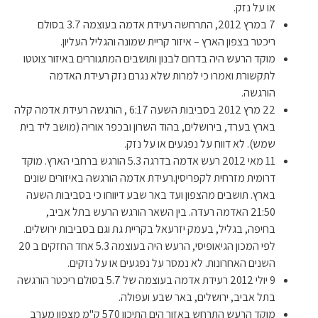
או על נזק.
7 במרץ 2012, התרחשה רעידת אדמה בעוצמה 3.7 בסולם
ריכטר בצפון הארץ – איזור קריית שמונה והגליל העליון.
מוקד הרעש היה בדרום לבנון ותושבים המתגוררים באיזור צוטטו
לתקשורת ואמרו כי למרות שלא נגרם נזק רעידת האדמה
הורגשה.
22 מרץ 2012 בסביבות השעה 6:17 , הורגשה רעידת אדמה קלה
בארץ בערד, בירושלים, בהוד השרון ובכפר אוריה (מושב ליד בית
שמש). לא דווח על נפגעים או על נזק.
11 מאי 2012 רעש אדמה בדרגה 5.3 הורגש ברחבי הארץ. מוקד
דרומית מזרחית לקפריסין.רעידת אדמה הורגשה באיזורים שונים
בארץ. תושבים מהצפון ועד באר שבע דיווחו כי בסביבות השעה
21:50 האדמה רעדה. בין השאר הורגש הרעש בתל אביב,
בחיפה, בגליל, בעמק יזרעאל בקריית גת וגם בסביבות ירושלים.
לפי המכון הגיאופיסי, הרעש היה בעוצמה 5.3 אחד החזקים ב 20
השנים האחרונות. לא נמסר על נפגעים או על נזקים.
9 יולי 2012 רעידת אדמה בעוצמה של 5.7 בסולם ריכטר הורגשה
בתל אביב, ירושלים, באר שבע ועפולה.
מוקד הרעש התרחש באזור הים התיכון 570 ק"מ מצפון מערב