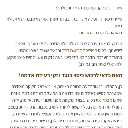
שתי דרכים לקביעת ערך הדירה ותכולתה:
שליחת מעריך תכולה אשר יבקר בביתך ויעריך את שווי מבנה ושווי תכולת
דירתך.
בהתאם להערכת ה
מבוטח
.
מומלץ לבצע הערכה למבנה ולתכולת הדירה על ידי מעריך מוסמך.
לידיעתך, בסיס ה
פוליסה
ל
ביטוח דירה
ותנאיה שונים באופן מהותי
בהיעדר הערכה. הדבר בא לידי ביטוי בעת נזק בו עשוי להיות
פיצוי
מוקטן
ולא ריאלי (אתר חב' גמולב).
האם כדאי לרכוש כיסוי כנגד נזקי רעידת אדמה?
כן, בהחלט. בניגוד לדעה הרווחת בציבור, אין בישראל חקיקה מוסדרת
שמטרתה לסייע לאזרחים שאיבדו את ביתם עקב רעידת אדמה. אזרח
שאינו
מבטח
את רכושו בצורה מקיפה מפני סיכוני רעידת אדמה, יהיה
נתון לחסדי המדינה בכל הקשור לדיור חלופי בעקבות הרס דירתו. במצב
הנוכחי, אין ספק כי למדינה אין את היכולת להמציא לאזרחיה שדירתם
נפגעה עקב רעידת אדמה, פתרונות דיור. לכן, רכישת
ביטוח
כנגד סיכון
רעידת אדמה הינו בגדר חובה ונכלל במסגרת
ביטוח
הדירה אלא אם כן