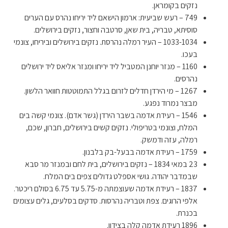
נזקים בקומראן.
749 – רעש שביעית: ארמון הישאם ליד יריחו נהרס עם הערים
סוסיתא, טבריה, בית שאן, סרטבה וחצור, נזקים בירושלים.
1033-1034 – העיר רמלה נהרסת. נזקים בירושלים וביריחו, צונמי
בעכו.
1160 – מנזר יוחנן המטביל ליד יריחו ומנזר אליאס ליד ירושלים
נהרסים.
1267 – מי הירדן חדלים לזרום בגלל התמוטטות חוואר הלשון.
מבצר נמרוד נפגע.
1546 – רעידת אדמה בשבר הירדן (גשר אדם). צונמי קשה בים
המלח, וצונמי בטריפולי. נזקים קשים בירושלים, חברון, שכם,
רמלה, עזה ודמשק.
1759 – רעידת אדמה בבעל-בק בלבנון.
23 במאי 1834 – נזקים בירושלים, בית לחם ובמנזר מר סבא
שבמדבר יהודה. גושי אספלט גדולים צפים בים המלח.
1837 – רעידת אדמה שעוצמתה מ-5.75 עד 6.75 בסולם ריכטר.
אלפי הרוגים. צפת וטבריה נהרסות. סדקים בסלעים, גלים עצומים
בכנרת.
1896 רעידת אדמה קלה בצידון.