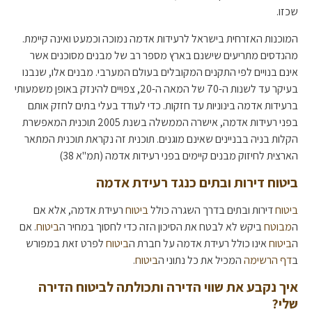
שכזו.
המוכנות האזרחית בישראל לרעידות אדמה נמוכה וכמעט ואינה קיימת.
מהנדסים מתריעים שישנם בארץ מספר רב של מבנים מסוכנים אשר
אינם בנויים לפי התקנים המקובלים בעולם המערבי. מבנים אלו, שנבנו
בעיקר עד לשנות ה-70 של המאה ה-20, צפויים להינזק באופן משמעותי
ברעידות אדמה בינוניות עד חזקות. כדי לעודד בעלי בתים לחזק אותם
בפני רעידות אדמה, אישרה הממשלה בשנת 2005 תוכנית המאפשרת
הקלות בניה בבניינים שאינם מוגנים. תוכנית זה נקראת תוכנית המתאר
הארצית לחיזוק מבנים קיימים בפני רעידות אדמה (תמ"א 38)
ביטוח דירות ובתים כנגד רעידת אדמה
ביטוח
דירות ובתים בדרך השגרה כולל
ביטוח
רעידת אדמה, אלא אם
ה
מבוטח
ביקש לא לבטח את הסיכון הזה כדי לחסוך במחיר ה
ביטוח
. אם
ה
ביטוח
אינו כולל רעידת אדמה על חברת ה
ביטוח
לפרט זאת במפורש
ב
דף הרשימה
המכיל את כל נתוני ה
ביטוח
.
איך נקבע את שווי הדירה ותכולתה לביטוח הדירה
שלי?