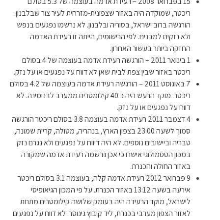
15 בפברואר 2008 – רעידת אדמה בעוצמה של 5.3 בסולם
ריכטר, שמוקדה היה באזור שצפונית-מזרחית לעיר צור שבלבנון.
הורגשה ברוב ישראל, בסוריה ובלבנון. לא נרשמו נפגעים בנפש
ולא נזקים למבנים. לפי הרישומים, הייתה זו רעידת האדמה
החזקה ביותר בעשור האחרון.
1 בינואר 2011 – הורגשה רעידת אדמה בעוצמה של 4 בסולם
ריכטר באזור שבין צפת לבית שאן לא דווח על נפגעים או על נזק.
7 באוגוסט 2011 – הורגשה רעידת אדמה בעוצמה של 4.2 בסולם
ריכטר. מוקד הרעש היה כ 40 קילומטרים ממערב לבנימינה. לא
דווח על נפגעים או על נזק.
4 דצמבר 2011 רעידת אדמה בעוצמה 3.8 בסולם ריכטר הורגשה
סמוך לשעה 23:00 בצפון הארץ, בנהריה, מטולה, קריית שמונה,
טבריה וביישובים נוספים. לא היה דיווח על נפגעים ולא נגרם נזק.
במכון הססמולוגי אישרו כי אכן נרשמה רעידת אדמה שמקורה
באזור החולה והכנרת.
9 פברואר 2012 רעידת אדמה קלה, בעוצמה 3.1 בסולם ריכטר
אירעה בשעה 13:12 באזור הכנרת. על פי המכון הגיאופיסי
לישראל, מוקד הרעידה היה בעומק שלושה קילומטרים מתחת
לאזור הצפון מערבי בכנרת, ליד קיבוץ גינוסר. לא דווח על נפגעים