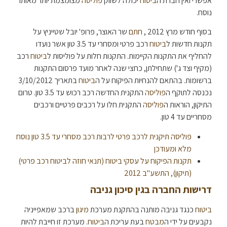
אפשרי ואין חברת ה
ביטוח
יכולה לשווק
פוליסה
מצומצמת יותר מאותו
נוסח.
בסוף חודש מרץ 2012 ,
חתם
שר האוצר, פרופ' יובל שטייניץ על
תקנות חדשות ל
ביטוח
רכב פרטי ומסחרי עד 3.5 טון אשר נועדו
להחליף את התקנות הקיימות. התקנות חלות על פוליסות ל
ביטוח
רכב
(מקיף וצד ג') שתחילתן, כחצי שנה לאחר מועד פרסום התקנות
ברשומות. בהתאם להנחיות הפיקוח על ה
ביטוח
בתאריך 3/10/2012
נכנסה לתוקף ה
פוליסה
התקנית החדשה רכב רכוש עד 3.5 טון. טרום
התיקון, הוראות ה
פוליסה
התקנית חלו על רכבים פרטיים ורכבים
מסחריים עד 4 טון.
פוליסה תיקנית לרכב פרטי לרבות רכב מסחרי עד 3.5 טון נוסח
מלא ומעודכן
תקנות הפיקוח על עסקי ביטוח (תנאי חוזה לביטוח רכב פרטי)
(תיקון), התשע"ב 2012
דרישות החברה בגין סיכון גניבה
ביטוח
כנגד גניבה מותנה בהתקנת מערכת
מיגון
ברכב שמאפייניה
נקבעים על ידי ה
מבטח
בעת עריכת ה
ביטוח
. מערכת זו חייבת להיות