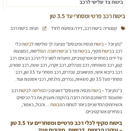
ביטוח צד שלישי לרכב
ביטוח רכב פרטי ומסחרי עד 3.5 טון
קטגוריה:
ביטוח רכב, דירה ונסיעות לחו'ל
תגיות:
ביטוח רכב
"נתן יוכל –
ביטוח
פנסיה ופיננסים" מציעה לך פוליסות ל
ביטוח
כלי
רכב ב
ביטוח
מקיף, ב
ביטוח
צד ג' ו
ביטוח חובה
.
הפול
יסות, המוצעות
על-ידינו במחירים אטרקטיביים, מיועדות לסוגי כלי הרכב הבאים: רכב
קטן, רכב משפחתי, רכב מנהלים, רכב יוקרה, רכב שטח, רכב ספורט,
רכב בייבוא אישי, מיניוואנים, טנדרים, רכב מסחרי עד 3.5 טון, רכב
מסחרי מעל 3.5 טון, משאיות, נגררים, מלגזות, רכבי אספנות ועוד.
ב"נתן יוכל –
ביטוח
פנסיה ופיננסים" דואגים כי ה
פוליסה
ל
ביטוח
רכב
שתעמוד לרשותכם תהיה רחבה בהיקפה ותעניק את כל הכיסויים
והשירותים החדשניים ביותר לנוחות ה
מבוטח
… והכול, כאמור,
במחירים אטרקטיביים.
ביטוח מקיף לכלי רכב פרטיים ומסחריים עד 3.5 טון
– עיקרי הביטוח, דרישות, מיגונים ועוד