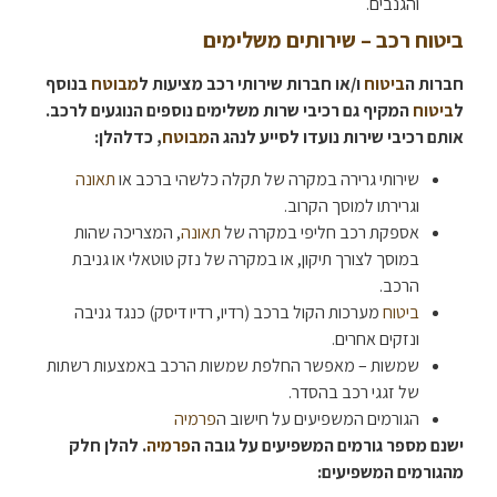
והגנבים.
ביטוח רכב – שירותים משלימים
חברות ה
ביטוח
ו/או חברות שירותי רכב מציעות ל
מבוטח
בנוסף
ל
ביטוח
המקיף גם רכיבי שרות משלימים נוספים הנוגעים לרכב.
אותם רכיבי שירות נועדו לסייע לנהג ה
מבוטח
, כדלהלן:
שירותי גרירה במקרה של תקלה כלשהי ברכב או
תאונה
וגרירתו למוסך הקרוב.
אספקת רכב חליפי במקרה של
תאונה
, המצריכה שהות
במוסך לצורך תיקון, או במקרה של נזק טוטאלי או גניבת
הרכב.
ביטוח
מערכות הקול ברכב (רדיו, רדיו דיסק) כנגד גניבה
ונזקים אחרים.
שמשות – מאפשר החלפת שמשות הרכב באמצעות רשתות
של זגגי רכב בהסדר.
הגורמים המשפיעים על חישוב ה
פרמיה
ישנם מספר גורמים המשפיעים על גובה ה
פרמיה
. להלן חלק
מהגורמים המשפיעים: