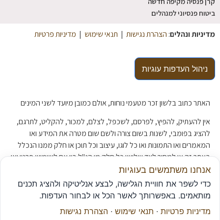
קרן פנסיה מקיפה חדשה
ביטוח פנסיוני למנהלים
מדיניות ונהלים
:
הצהרת נגישות
|
תנאי שימוש
|
מדיניות פרטיות
ניהול העדפות עוגיות
האתר כתוב בלשון זכר מטעמי נוחות, אולם כמובן מיועד לשני המינים
אין להעתיק, להפיץ, לפרסם, לשכפל, לצלם, למכור, להקליט, לתרגם,
להציג בפומבי, לשנות בשום צורה ולשם שום מטרה את המידע ואו
המאמרים ואו התמונות ואו כל לוגו, עיצוב וכל תוכן או חלק ממנו הנכלל
באתר זה או למסור לצד שלישי כל חלק מן הנ"ל בין אם לשימוש פרטי ואו
לשימוש מסחרי ללא אישור מפורש מראש ובכתב של סוכנות ה
ביטוח
אנחנו משתמשים בעוגיות
"נתן יוכל –
ביטוח
פנסיה ופיננסים"
כדי לשפר את חוויית הגלישה, לבצע אנליטיקה ולהציג תכנים
מותאמים. באפשרותך לאשר הכל או לבחור העדפות.
מדיניות פרטיות
·
תנאי שימוש
·
הצהרת נגישות
© נתן יוכל - ביטוח | פנסיה | פיננסים כל הזכויות שמורות.