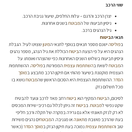
שווי הרכב
יצרן הרכב והדגם – עלות החלפים, שיעור גניבת הרכב.
ניסיון תביעות של ה
מבוטח
בשנים אחרונות.
גיל הנהגים ברכב.
תנאי ה
ביטוח
ב
פוליסה
ישנם מספר תנאים בנוסף לתנאי ה
מיגון
שצוינו לעיל. הגבלת
הנהגים היא על פי הצעת ה
ביטוח
הכוללת את גיל הנהג, מספר נהגים
וניסיון תביעות בשלוש השנים האחרונות כפי שהוצהרו ואומתו. על
ה
מבוטח
לשאת ב
השתתפות עצמית
המפורטת ב
פוליסה
. ההשתתפות
העצמית מוקטנת בשיעור מהותי אם תיקון הרכב מתבצע ב
מוסך
הסדר
. ההשתתפות העצמית היא הסכום הראשון שה
מבוטח
נושא בו
מכל תשלום נזק.
לסיכום, ה
ביטוח
המקיף הוא
ביטוח
רחב מאד לרכב ונועד להבטיח
שקט נפשי ל
מבוטח
. ב
ביטוח
זה ניתן לכלול גם רכיבי שירות המכסים
לא רק לנזק תאונתי אלא גם גרירה במקרה של תקלה ורכב חליפי
בעת שהרכב מושבת מ
תאונה
או מגניבה. ה
מבוטח
ים נהנים משירות
טוב ו
השתתפות עצמית
נמוכה בעת תיקון הנזק ב
מוסך הסדר
(כאשר