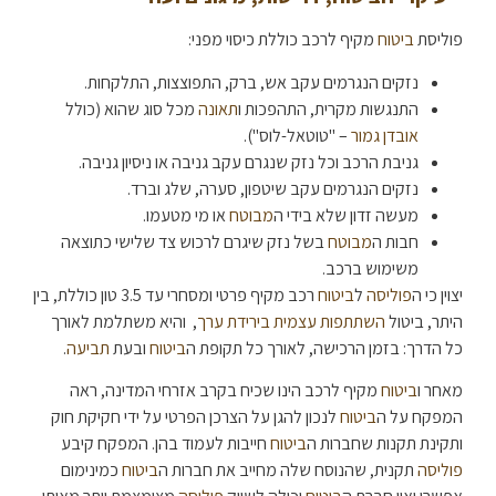
פוליסת
ביטוח
מקיף לרכב כוללת כיסוי מפני:
נזקים הנגרמים עקב אש, ברק, התפוצצות, התלקחות.
התנגשות מקרית, התהפכות ו
תאונה
מכל סוג שהוא (כולל
אובדן גמור
– "טוטאל-לוס").
גניבת הרכב וכל נזק שנגרם עקב גניבה או ניסיון גניבה.
נזקים הנגרמים עקב שיטפון, סערה, שלג וברד.
מעשה זדון שלא בידי ה
מבוטח
או מי מטעמו.
חבות ה
מבוטח
בשל נזק שיגרם לרכוש צד שלישי כתוצאה
משימוש ברכב.
יצוין כי ה
פוליסה
ל
ביטוח
רכב מקיף פרטי ומסחרי עד 3.5 טון כוללת, בין
היתר, ביטול
השתתפות עצמית בירידת ערך
, והיא משתלמת לאורך
כל הדרך: בזמן הרכישה, לאורך כל תקופת ה
ביטוח
ובעת
תביעה
.
מאחר ו
ביטוח
מקיף לרכב הינו שכיח בקרב אזרחי המדינה, ראה
המפקח על ה
ביטוח
לנכון להגן על הצרכן הפרטי על ידי חקיקת חוק
ותקינת תקנות שחברות ה
ביטוח
חייבות לעמוד בהן. המפקח קיבע
פוליסה
תקנית, שהנוסח שלה מחייב את חברות ה
ביטוח
כמינימום