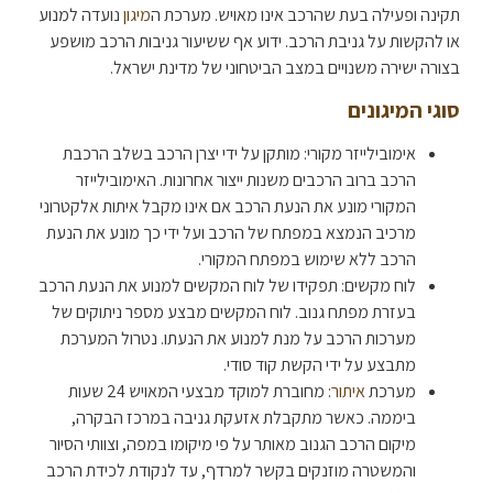
תקינה ופעילה בעת שהרכב אינו מאויש. מערכת ה
מיגון
נועדה למנוע
או להקשות על גניבת הרכב. ידוע אף ששיעור גניבות הרכב מושפע
בצורה ישירה משנויים במצב הביטחוני של מדינת ישראל.
סוגי המיגונים
אימובילייזר מקורי: מותקן על ידי יצרן הרכב בשלב הרכבת
הרכב ברוב הרכבים משנות ייצור אחרונות. האימובילייזר
המקורי מונע את הנעת הרכב אם אינו מקבל איתות אלקטרוני
מרכיב הנמצא במפתח של הרכב ועל ידי כך מונע את הנעת
הרכב ללא שימוש במפתח המקורי.
לוח מקשים: תפקידו של לוח המקשים למנוע את הנעת הרכב
בעזרת מפתח גנוב. לוח המקשים מבצע מספר ניתוקים של
מערכות הרכב על מנת למנוע את הנעתו. נטרול המערכת
מתבצע על ידי הקשת קוד סודי.
מערכת
איתור
: מחוברת למוקד מבצעי המאויש 24 שעות
ביממה. כאשר מתקבלת אזעקת גניבה במרכז הבקרה,
מיקום הרכב הגנוב מאותר על פי מיקומו במפה, וצוותי הסיור
והמשטרה מוזנקים בקשר למרדף, עד לנקודת לכידת הרכב