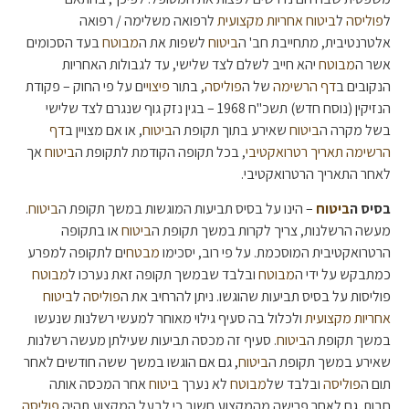
ל
פוליסה
ל
ביטוח אחריות מקצועית
לרפואה משלימה / רפואה
אלטרנטיבית, מתחייבת חב' ה
ביטוח
לשפות את ה
מבוטח
בעד הסכומים
אשר ה
מבוטח
יהא חייב לשלם לצד שלישי, עד לגבולות האחריות
הנקובים ב
דף הרשימה
של ה
פוליסה
, בתור
פיצוי
ים על פי החוק – פקודת
הנזיקין (נוסח חדש) תשכ"ח 1968 – בגין נזק גוף שנגרם לצד שלישי
בשל מקרה ה
ביטוח
שאירע בתוך תקופת ה
ביטוח
, או אם מצויין ב
דף
הרשימה
תאריך רטרואקטיבי
, בכל תקופה הקודמת לתקופת ה
ביטוח
אך
לאחר התאריך הרטרואקטיבי.
בסיס ה
ביטוח
– הינו על בסיס תביעות המוגשות במשך תקופת ה
ביטוח
.
מעשה הרשלנות, צריך לקרות במשך תקופת ה
ביטוח
או בתקופה
הרטרואקטיבית המוסכמת. על פי רוב, יסכימו
מבטח
ים לתקופה למפרע
כמתבקש על ידי ה
מבוטח
ובלבד שבמשך תקופה זאת נערכו ל
מבוטח
פוליסות על בסיס תביעות שהוגשו. ניתן להרחיב את ה
פוליסה
ל
ביטוח
אחריות מקצועית
ולכלול בה סעיף גילוי מאוחר למעשי רשלנות שנעשו
במשך תקופת ה
ביטוח
. סעיף זה מכסה תביעות שעילתן מעשה רשלנות
שאירע במשך תקופת ה
ביטוח
, גם אם הוגשו במשך ששה חודשים לאחר
תום ה
פוליסה
ובלבד של
מבוטח
לא נערך
ביטוח
אחר המכסה אותה
חבות. גם לאחר פרישה מהמקצוע חשוב כי לבעל המקצוע תהיה
פוליסה