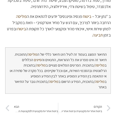
מודרך, טפול בדרמה, מוסיקה וצבע, שיטת "נחל זורם", טיפול בטכניקת
אלכסנדר, טיפול בשיטת ורדי, אירידיולוגיה, הידרותרפיה.
ב "נתן יוכל –
ביטוח
פנסיה ופיננסים" יודעים להתאים את ה
פוליסה
הרחבה ביותר לצרכיך, עם דגש על מחיר אטרקטיבי – וזאת במקביל
למתן שירות אישי, איכותי מהיר ומקצועי לאורך כל תקופת ה
ביטוח
ובפרט
בזמן
תביעה
.
התיאור המוצג בעמוד זה לעיל הינו תיאור כללי של ה
פוליסה
/התוכנית.
תיאור זה אינו מפרט את כל ההוראות, התנאים וה
סייגים
הכלולים
ב
פוליסה
/בתוכנית. הפרטים המלאים מצויים ב
פוליסה
/בתוכנית
הרלוונטית ובהסכמי השירות, אם וככל שקיימים. בכל מקרה של סתירה או
אי התאמה בין המידע המופיע באתר לבין המידע המופיע
ב
פוליסה
/בתוכנית, המידע הרשום ב
פוליסה
/בתוכנית גובר על התיאור
באתר
הקודם
הבא
ביטוח אחריות מקצועית וביטוח אחריות כלפי צד שלישי למאמני ספורט / מדריכי ספורט
ביטוח אחריות מקצועית למקצועות הרפואה ומקצועות הפרא רפואה