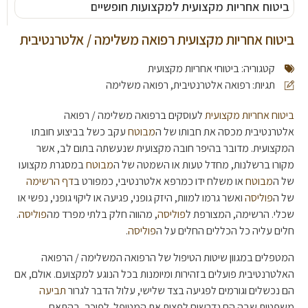
ביטוח אחריות מקצועית למקצועות חופשיים
ביטוח אחריות מקצועית רפואה משלימה / אלטרנטיבית
קטגוריה:
ביטוחי אחריות מקצועית
תגיות:
רפואה אלטרנטיבית
,
רפואה משלימה
ביטוח אחריות מקצועית
לעוסקים ברפואה משלימה / רפואה
אלטרנטיבית מכסה את חבותו של ה
מבוטח
עקב כשל בביצוע חובתו
המקצועית. מדובר בהיפר חובה מקצועית שנעשתה בתום לב, אשר
מקורו ברשלנות, מחדל טעות או השמטה של ה
מבוטח
במסגרת מקצועו
של ה
מבוטח
או משלח ידו כמרפא אלטרנטיבי, כמפורט ב
דף הרשימה
של ה
פוליסה
ואשר גרמו למוות, היזק גופני, פגיעה או ליקוי גופני, נפשי או
שכלי. הרשימה, המצורפת ל
פוליסה
, מהווה חלק בלתי מפרד מה
פוליסה
.
חלים עליה כל הכללים החלים על ה
פוליסה
.
המטפלים במגוון שיטות הטיפול של הרפואה המשלימה / הרפואה
האלטרנטיבית פועלים בזהירות ומיומנות בכל הנוגע למקצועם. אולם, אם
הם נכשלים וגורמים לפגיעה בצד שלישי, עלול הדבר לגרור
תביעה
משפטית שבה הם נדרשים לפצות את המטופל. לפיכך, בהתאם