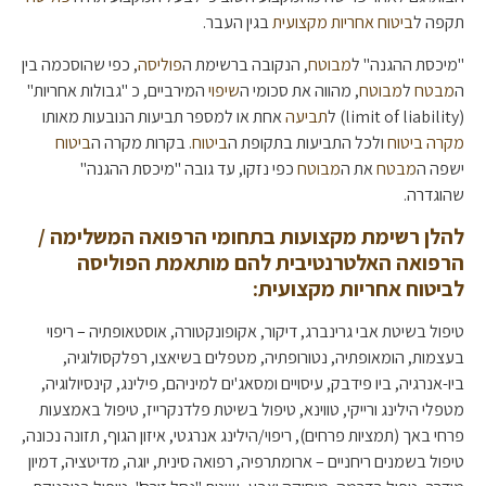
תקפה ל
ביטוח אחריות מקצועית
בגין העבר.
"מיכסת ההגנה" ל
מבוטח
, הנקובה ברשימת ה
פוליסה
, כפי שהוסכמה בין
ה
מבטח
ל
מבוטח
, מהווה את סכומי ה
שיפוי
המירביים, כ "גבולות אחריות"
(limit of liability) ל
תביעה
אחת או למספר תביעות הנובעות מאותו
מקרה ביטוח
ולכל התביעות בתקופת ה
ביטוח
. בקרות מקרה ה
ביטוח
ישפה ה
מבטח
את ה
מבוטח
כפי נזקו, עד גובה "מיכסת ההגנה"
שהוגדרה.
להלן רשימת מקצועות בתחומי הרפואה המשלימה /
הרפואה האלטרנטיבית להם מותאמת הפוליסה
לביטוח אחריות מקצועית:
טיפול בשיטת אבי גרינברג, דיקור, אקופונקטורה, אוסטאופתיה – ריפוי
בעצמות, הומאופתיה, נטורופתיה, מטפלים בשיאצו, רפלקסולוגיה,
ביו-אנרגיה, ביו פידבק, עיסויים ומסאג'ים למיניהם, פילינג, קינסיולוגיה,
מטפלי הילינג ורייקי, טווינא, טיפול בשיטת פלדנקרייז, טיפול באמצעות
פרחי באך (תמציות פרחים), ריפוי/הילינג אנרגטי, איזון הגוף, תזונה נכונה,
טיפול בשמנים ריחניים – ארומתרפיה, רפואה סינית, יוגה, מדיטציה, דמיון