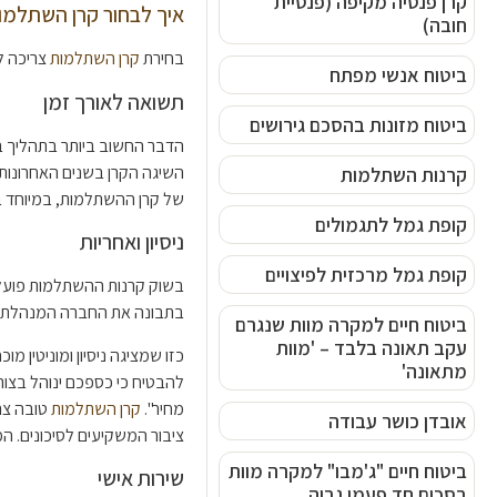
קרן פנסיה מקיפה (פנסיית
איך לבחור קרן השתלמ
חובה)
בחירת
קרן השתלמות
צריכה ל
ביטוח אנשי מפתח
תשואה לאורך זמן
ביטוח מזונות בהסכם גירושים
הדבר החשוב ביותר בתהליך בח
השיגה הקרן בשנים האחרונות 
קרנות השתלמות
של קרן ההשתלמות, במיוחד בת
קופת גמל לתגמולים
ניסיון ואחריות
קופת גמל מרכזית לפיצויים
בשוק קרנות ההשתלמות פועלים
בתבונה את החברה המנהלת המ
ביטוח חיים למקרה מוות שנגרם
עקב תאונה בלבד – 'מוות
כזו שמציגה ניסיון ומוניטין מ
מתאונה'
להבטיח כי כספכם ינוהל בצורה
מחיר".
קרן השתלמות
טובה צר
אובדן כושר עבודה
ציבור המשקיעים לסיכונים. המ
ביטוח חיים "ג'מבו" למקרה מוות
שירות אישי
בסכום חד פעמי גבוה