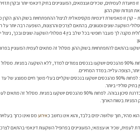
זו מיועדת לעמיתים, שכירים ועצמאים, המעוניינים בתיק דינאמי יותר ובקרן תזזי
ת תנודות שוק ההון.
 – קרן זו מאפשרת דינמיות מקסימאלית לניצול ההתפתחויות בשוק ההון. הקרן
ולי השקעה שונים ומגוונים, בהתאם לצרכים והרצונות, השפעה רבה יותר על ה
​קרן ההשתלמות המסלולית מקנה לך מעבר חופשי בכל שלב בין 4 מסלולי השקעה שוני
:
ושקעו בהתאם להתפתחויות בשוק ההון. מסלול זה מתאים לעמית המעוניין בפרו
מסלול צמוד מדד: לפחות 90% מהנכסים יושקעו בנכסים צמודים למדד, ללא השקעה במניות. מ
ביותר, הצופה עלייה במדד המחירים.
מסלול שקלי קצר טווח: לפחות 90% מהנכסים יושקעו בנכסים שקליים בעלי משך חיים ממוצע ש
בתיק סולידי ביותר.
מסלול מנייתי: מסלול בדרגת סיכון גבוהה. לפחות 90% מהנכסים יושקעו במניות. מסלול זה
המניות בטווח הארוך.
א מהיר, תוך שלושה ימים בלבד, והוא אינו נחשב כ
אירוע
מס ואינו כרוך בעלויו
יועדת לעמית, שכיר או עצמאי, המעוניינים בפרופיל השקעות דינאמי בהתאם לצר