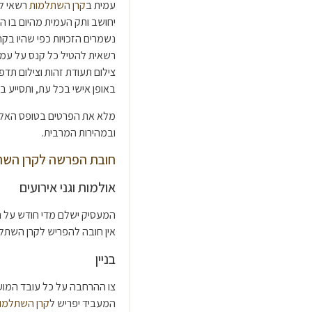
עמית ב
קרן השתלמות
רשאי לה
יחושב ותק העמית מהיום בו ה
נשמרים הזכויות כפי שהיו בק
רשאית להטיל כל קנס על עמית 
צילום תעודת זהות וצילום תד
באופן אישי בכל עת, ותסייע ב
מלא את הפרטים בטופס האלקטר
ובמהירות המרבית.
חובת הפרשה לקרן השתלמות 
אולמות וגני אירועים
המעסיק ישלם מדי חודש על חשבונו 0.25% מהשכר המשול
אין חובה להפריש לקרן השתל
בניין
צו ההרחבה על כל עובד המוע
המעביד יפריש ל
קרן השתלמו