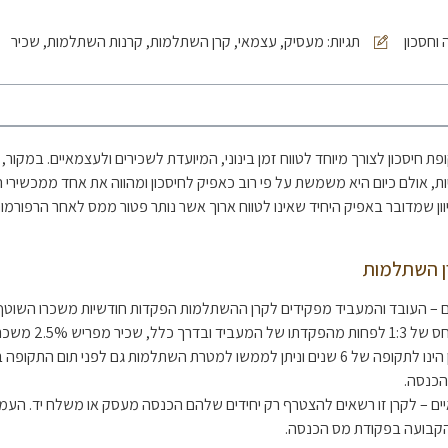
 וחסכון
תגיות:
מעסיק
,
עצמאי
,
קרן השתלמות
,
קרנות השתלמות
,
שכיר
 חיסכון לצורך מיוחד לטווח זמן בינוני, המיועדת לשכירים ולעצמאיים. במקור
ת, אולם כיום היא משמשת על פי רוב כאפיק לחיסכון ומהווה את אחד ממכשירי 
 שמדובר באפיק היחיד שאינו לטווח ארוך אשר נותר פטור ממס לאחר הרפורמות 
רן השתלמות
 – העובד והמעביד מפקידים לקרן ההשתלמות הפקדות חודשיות משכרו השוטף
הפקדת העובד היא ביחס של 1:3
מפריש 7.5%. החיסכון הינו לתקופה של 6 שנים וניתן לממשו למטרת השתלמות גם לפני תום
הכנסה.
ם – לקרן זו רשאים להצטרף רק יחידים שלהם הכנסה מעסק או משלח יד. העמית 
קבועה בפקודת מס הכנסה.