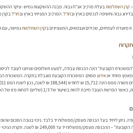
–
קרן השתלמות
בעלת מרכיב אג"ח גבוה. מבנה ההשקעות גמיש- עיקר ההשקע
בדירוג גבוה וחשיפה לנכסים בארץ וב
חו"ל
. המרכיב המנייתי בארץ וב
חו"ל
בקרן 
זו מיועדת לעמיתים, שכירים ועצמאים, המעוניינים ב
קרן השתלמות
גמישה, עם ת
תקרות
ה') לפקודה. "המשכורת הקובעת" הינה הכנסת עבודה, למעט תשלומים שניתנו לעובד לכיסוי
מאמץ מיוחד או
אירוע
מסוים. המשכורת הקובעת מוגבלת בתקרה. המשכורת ה
עד 7.5% מהמשכורת הקובעת, כאשר הפרשת העובד חייבת להיות בשיעור 
ם