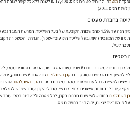
הפקדה
מוטב
ת" לרווחים פטורים ממס: 17,400 ₪ לשנה ללא כל קשר
נת המס 2011).
ליטה בחברת מעטים
שיעור ההוצאה המותרת למעסיק הנה עד 4.5% מהמשכורת הקובעת של בעל השליטה. הפרשת העו
(שליש) לפחות מזו של המעביד (היות ובעל שליטה הינו עובד-שכיר). הגדרת "המשכורת הק
סבר לעיל.
 כספים
הכספים הצבורים בקרן ההשתלמות ניתנים למשיכה בתום 6 שנים מיום ההצטרפות. הכספים פטו
א למשוך את הכספים המופקדים ב
קרן השתלמות
גם לאחר 6 שנות וותק, 
 וחופשיים למשיכה בכל עת ופטורים ממס. משיכת כספים מ
קרן השתלמות
מקצועית בלבד ותחת אישורים מתאימים של מנהלי הקרן. עובד שפרש לגמלאות
ן השתלמות
בתום שלוש שנות חברות בקרן, לכל מטרה וללא חיוב במס. עובד ש
 פי התנאים שצוינו, יהיה חייב בתשלום מס.