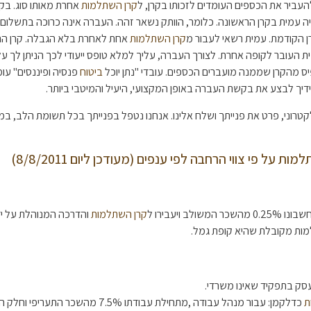
עביר את הכספים העומדים לזכותו בקרן, ל
קרן השתלמות
אחרת מאותו סוג. בק
יה עמית בקרן הראשונה. כלומר, הוותק נשאר זהה. העברה אינה כרוכה בתשלום
רן הקודמת. עמית רשאי לעבור מ
קרן השתלמות
אחת לאחרת בלא הגבלה. קרן ה
העובר לקופה אחרת. לצורך העברה, עליך למלא טופס ייעודי לכך הניתן לך על י
פיס מהקרן שממנה מועברים הכספים. עובדי "נתן יוכל
ביטוח
פנסיה ופיננסים" עו
ידיך לבצע את בקשת העברה באופן המקצועי, היעיל והמיטבי ביותר.
וני, פרט את פנייתך ושלח אלינו. אנחנו נטפל בפנייתך בכל תשומת הלב, במ
על פי צווי הרחבה לפי ענפים (מעודכן ליום 8/8/2011)
ב ויעבירו ל
קרן השתלמות
והדרכה המנוהלת על יד
מות מקובלת שהיא קופת גמל.
סק בתפקיד שאינו משרדי.
ת