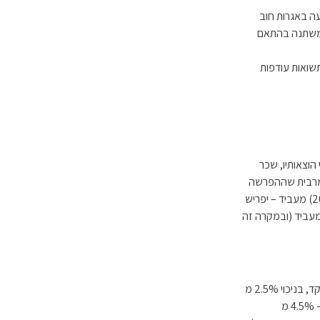
ה באגרות חוב
משתנה בהתאם
שואות עודפות
 הוצאותיו, שכר
מרבית שההפרשה
לשכירים פטורה ממס הינה 15,712 ₪ לחודש (188,544 ₪ לשנה, נכון לשנת המס 2011) מעביד – יפריש
של 1/3 (שליש) לפחות מזו של המעביד (ובמקרה זה
עצמאי – סעיף 17 (5 א') לפקודה. ניתן ליחיד בעל הכנסה מעסק/ממשלוח יד בלבד. ניכוי בגובה הסכום שהופקד, בניכוי 2.5% מ
"ההכנסה הקובעת". "ההכנסה הקובעת" – ההכנסה מעסק/ממשלוח יד עד 249,000 ₪ לשנה. תקרת הניכוי – 4.5% מ