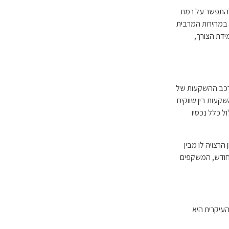
להתפשר על רמת
 במהירות המרבית
מידת הצורך,
הרכב ההשקעות של
קעות בין שווקים
ל כלל נכסיו
רצויה לו מבין
לחודש, המשקפים
ניות (20%-30%). מטרתה העיקרית היא