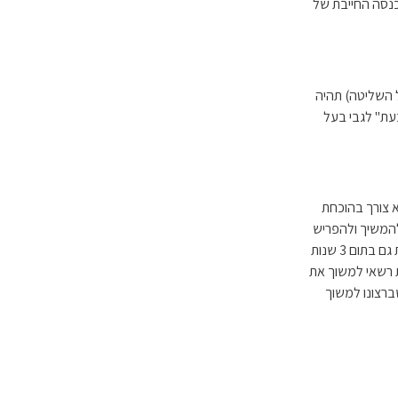
 לגובה ההכנסה החייבת של
בד (בעל השליטה) תהיה
ובעת" לגבי בעל
רים ממס, ללא צורך בהוכחת
יכול להמשיך ולהפריש
אפשרית גם בתום 3 שנות
 רשאי למשוך את
ברצונו למשוך