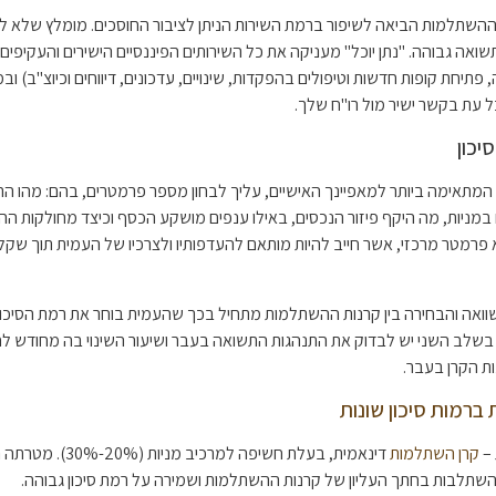
השתלמות הביאה לשיפור ברמת השירות הניתן לציבור החוסכים. מומלץ שלא 
אה גבוהה. "נתן יוכל" מעניקה את כל השירותים הפיננסיים הישירים והעקיפים
פתיחת קופות חדשות וטיפולים בהפקדות, שינויים, עדכונים, דיווחים וכיוצ"ב) וב
עת בקשר ישיר מול רו"ח שלך.
יכון
המתאימה ביותר למאפיינך האישיים, עליך לבחון מספר פרמטרים, בהם: מהו 
מניות, מה היקף פיזור הנכסים, באילו ענפים מושקע הכסף וכיצד מחולקות ההש
וא פרמטר מרכזי, אשר חייב להיות מותאם להעדפותיו ולצרכיו של העמית תוך שקלו
ואה והבחירה בין קרנות ההשתלמות מתחיל בכך שהעמית בוחר את רמת הסיכון ה
. בשלב השני יש לבדוק את התנהגות התשואה בעבר ושיעור השינוי בה מחודש 
ת הקרן בעבר.
ברמות סיכון שונות
 –
קרן השתלמות
דינאמית, בעלת חשיפה למרכיב מ
השתלבות בחתך העליון של קרנות ההשתלמות ושמירה על רמת סיכון גבוהה.