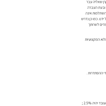
רן שאליה עבר
 ובעת העברה
השתלמות אינה
דנו. כמו כן נדרש
מדים לשרותך
לוא המקצועיות
י ההסתדרות .
כדלקמן: עבור מנהל עבודה ,מתחילת עבודתו 7.5% מהשכר התעריפי וחלק העובד יהיה 2.5% ;