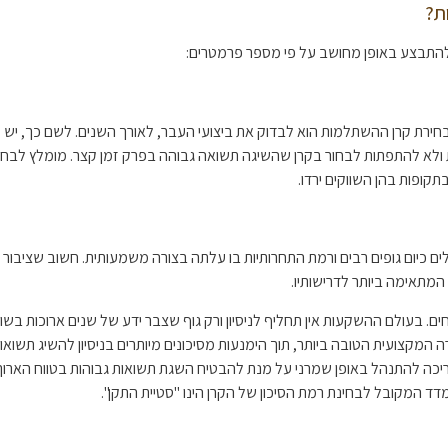
ות?
התבצע באופן מחושב על פי מספר פרמטרים:
ירת קרן ההשתלמות הוא לבדוק את ביצועי העבר, לאורך השנים. לשם כך, יש לב
ולא להתפתות לבחור בקרן שהשיגה תשואה גבוהה בפרק זמן קצר. מומלץ לבחון
קופות בהן השווקים ירדו.
 כיום גופים רבים ורמת התחרותיות בו עלתה בצורה משמעותית. חשוב שציבור
תאימה ביותר לדרישותיו.
וכחים. בעולם ההשקעות אין תחליף לניסיון ורק גוף שצבר ידע של שנים ארוכות בשו
 המקצועית הטובה ביותר, תוך הימנעות מסיכונים מיותרים בניסיון להשיג תשואו
יכה להתנהל באופן שמרני על מנת להבטיח השגת תשואות גבוהות בטווח הארו
דד המקובל לבחינת רמת הסיכון של הקרן הינו "סטיית התקן".