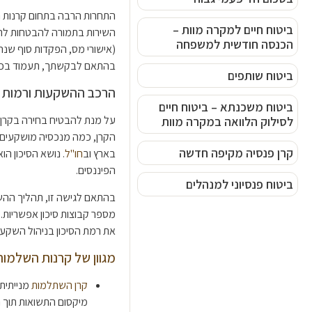
התחרות הרבה בתחום קרנות ה
ביטוח חיים למקרה מוות –
השירות בתמורה להבטחות לתשו
הכנסה חודשית למשפחה
(אישורי מס, הפקדות סוף שנה, 
בהתאם לבקשתך, תעמוד בכל 
ביטוח שותפים
הרכב ההשקעות ורמות ס
ביטוח משכנתא – ביטוח חיים
על מנת להבטיח בחירה בקרן 
לסילוק הלוואה במקרה מוות
הקרן, כמה מנכסיה מושקעים ב
קרן פנסיה מקיפה חדשה
בארץ וב
חו"ל
. נושא הסיכון ה
הפיננסים.
ביטוח פנסיוני למנהלים
בהתאם לגישה זו, תהליך ההשו
מספר קבוצות סיכון אפשריות
את רמת הסיכון בניהול השקעו
מגוון של קרנות השלמות 
קרן השתלמות
מנייתית
מיקסום התשואות תוך 