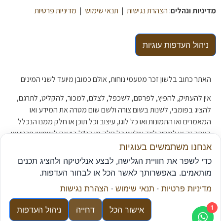
מדיניות ונהלים
:
הצהרת נגישות
|
תנאי שימוש
|
מדיניות פרטיות
ניהול העדפות עוגיות
האתר כתוב בלשון זכר מטעמי נוחות, אולם כמובן מיועד לשני המינים
אין להעתיק, להפיץ, לפרסם, לשכפל, לצלם, למכור, להקליט, לתרגם,
להציג בפומבי, לשנות בשום צורה ולשם שום מטרה את המידע ואו
המאמרים ואו התמונות ואו כל לוגו, עיצוב וכל תוכן או חלק ממנו הנכלל
באתר זה או למסור לצד שלישי כל חלק מן הנ"ל בין אם לשימוש פרטי ואו
לשימוש מסחרי ללא אישור מפורש מראש ובכתב של סוכנות ה
ביטוח
אנחנו משתמשים בעוגיות
"נתן יוכל –
ביטוח
פנסיה ופיננסים"
כדי לשפר את חוויית הגלישה, לבצע אנליטיקה ולהציג תכנים
מותאמים. באפשרותך לאשר הכל או לבחור העדפות.
מדיניות פרטיות
·
תנאי שימוש
·
הצהרת נגישות
© נתן יוכל - ביטוח | פנסיה | פיננסים כל הזכויות שמורות.
1
אישור הכל
דחייה
ניהול העדפות