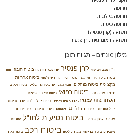
תרופה
תרופה ביולוגית
תרופה כימית
תשואה (קרן פנסיה)
תשואה דמוגרפית קרן פנסיה
מילון מונחים – תגיות תוכן
קרן פנסיה
ביטוח חובה
דו"ח מצב תביעות
קרן פנסיה וותיקה
חוזה
ביטוח אחריות
ביטוח
ביטוח אחריות מוצר
מוסך הסדר
קרן השתלמות
מקצועית
ביטוח מנהלים
חובת מעבידים
ביטוח צד שלישי
ביטוח עסקים
ביטוח רפואי
חיסכון
מס הכנסה
ביטוח תאונות אישיות
השתתפות עצמית
קרן פנסיה מקיפה
ביטוח צד ג'
דו"ח היעדר תביעות
ה'-ט'
גבול אחריות
ביטוח דירה
אקטואר
העדר תביעות
ביטוח אחריות
ביטוח נסיעות לחו"ל
מנהלים
איזון אקטוארי
אחריות
ביטוח רכב
מעבידים
ביטוח בריאות
בעל הפוליסה
ביטוח מקיף