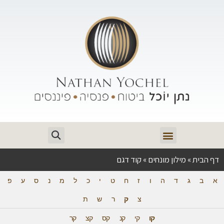
דף הבית
»
מילון מונחים
»
קוד דגם
א
ב
ג
ד
ה
ו
ז
ח
ט
י
כ
ל
מ
נ
ס
ע
פ
צ
ק
ר
ש
ת
קו
קי
קנ
קס
קצ
קר