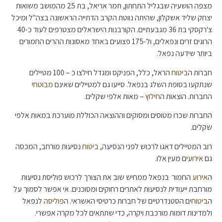
מצפה הושעיה שבגליל התחתון, תמר אריאל, בת 25 מהמושב משואות
יצחק שליד אשקלון, שהיתה נווטת הקרב הדתייה הראשונה בצה"ל ומיכל
צ'רקסקי בת 36 מגבעתיים. הקורבנות הישראלים מצטרפים לעוד כ-40
הרוגים זרים ונפאלים, ול-175 פצועים באחד מאסונות ההרים החמורים
ביותר שידעה נפאל.
חברות ה
ביטוח
הראל, כלל, הפניקס ומגדל חילצו כ – 100 מטיילים
שנתקעו בסופת השלג בנפאל. סייעו גם למטיילים שאינם
מבוטח
י
החברות. הוצאות ה
חילוץ
– מאות אלפי שקלים.
החברות שכרו מטוסים ומסוקים וההוצאה הכוללת מוערכת במאות אלפי
שקלים.
רוב המטיילים דאגו לרכוש לפני הנסיעה,
ביטוח
נסיעות מורחב, המכסה
גם
אירוע
ים מעין אלו.
ה
אירוע
החמור בנפאל ממחיש שוב את הצורך לרכוש פוליסת נסיעות
מורחבת ייעודית לנסיעות לאתרים רחוקים ומסוכנים. אי אפשר לסמוך על
ה
ביטוח
ים הסטנדרטיים של חברות כרטיסי האשראי. ה
פוליסה
לנפאל
ולמדינות דומות מורכבת ויקרה, כדי שתתאים לכל מקרה אפשרי.