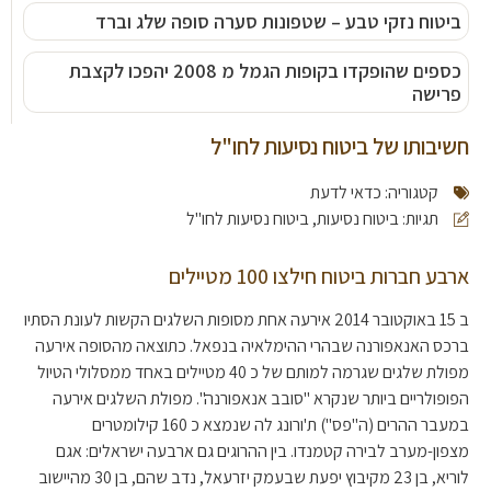
ביטוח נזקי טבע – שטפונות סערה סופה שלג וברד
כספים שהופקדו בקופות הגמל מ 2008 יהפכו לקצבת
פרישה
חשיבותו של ביטוח נסיעות לחו"ל
קטגוריה:
כדאי לדעת
תגיות:
ביטוח נסיעות
,
ביטוח נסיעות לחו"ל
ארבע חברות ביטוח חילצו 100 מטיילים
ב 15 באוקטובר 2014 אירעה אחת מסופות השלגים הקשות לעונת הסתיו
ברכס האנאפורנה שבהרי ההימלאיה בנפאל. כתוצאה מהסופה אירעה
מפולת שלגים שגרמה למותם של כ 40 מטיילים באחד ממסלולי הטיול
הפופולריים ביותר שנקרא "סובב אנאפורנה". מפולת השלגים אירעה
במעבר ההרים (ה"פס") ת'ורונג לה שנמצא כ 160 קילומטרים
מצפון-מערב לבירה קטמנדו. בין ההרוגים גם ארבעה ישראלים: אגם
לוריא, בן 23 מקיבוץ יפעת שבעמק יזרעאל, נדב שהם, בן 30 מהיישוב