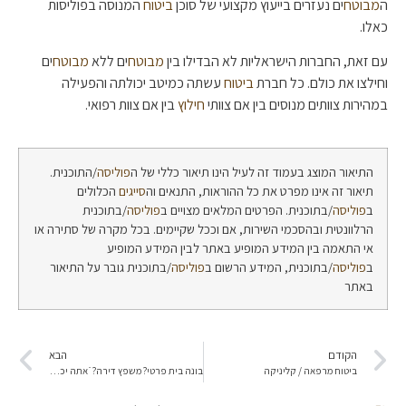
ה
מבוטח
ים נעזרים בייעוץ מקצועי של סוכן
ביטוח
המנוסה בפוליסות
כאלו.
עם זאת, החברות הישראליות לא הבדילו בין
מבוטח
ים ללא
מבוטח
ים
וחילצו את כולם. כל חברת
ביטוח
עשתה כמיטב יכולתה והפעילה
במהירות צוותים מנוסים בין אם צוותי
חילוץ
בין אם צוות רפואי.
התיאור המוצג בעמוד זה לעיל הינו תיאור כללי של ה
פוליסה
/התוכנית.
תיאור זה אינו מפרט את כל ההוראות, התנאים וה
סייגים
הכלולים
ב
פוליסה
/בתוכנית. הפרטים המלאים מצויים ב
פוליסה
/בתוכנית
הרלוונטית ובהסכמי השירות, אם וככל שקיימים. בכל מקרה של סתירה או
אי התאמה בין המידע המופיע באתר לבין המידע המופיע
ב
פוליסה
/בתוכנית, המידע הרשום ב
פוליסה
/בתוכנית גובר על התיאור
באתר
הקודם
הבא
ביטוח מרפאה / קליניקה
בונה בית פרטי? משפץ דירה? ֿ אתה יכול לבנות עלינו…